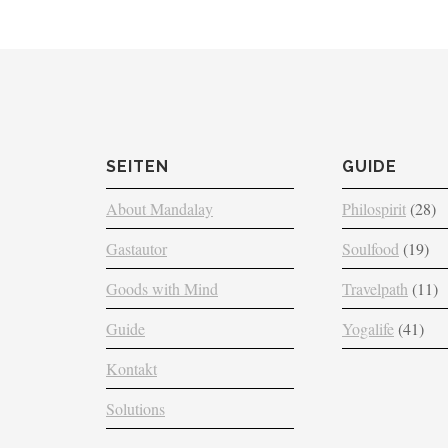
SEITEN
GUIDE
About Mandalay
Philospirit
(28)
Gastautor
Soulfood
(19)
Goods with Mind
Travelpath
(11)
Guide
Yogalife
(41)
Kontakt
Solutions