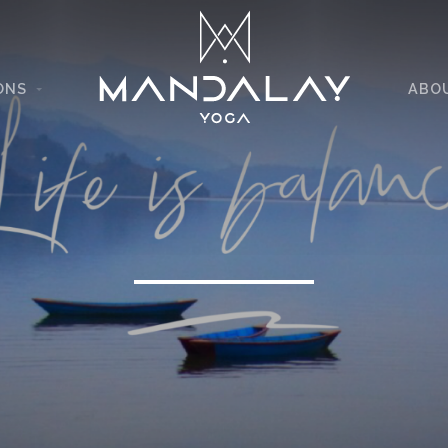
ONS
ABO