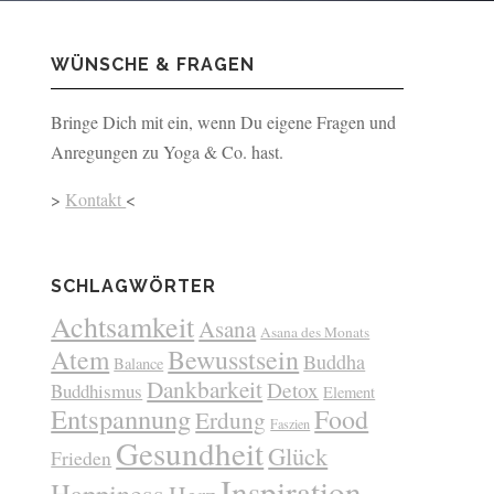
WÜNSCHE & FRAGEN
Bringe Dich mit ein, wenn Du eigene Fragen und
Anregungen zu Yoga & Co. hast.
>
Kontakt
<
SCHLAGWÖRTER
Achtsamkeit
Asana
Asana des Monats
Atem
Bewusstsein
Buddha
Balance
Dankbarkeit
Detox
Buddhismus
Element
Entspannung
Food
Erdung
Faszien
Gesundheit
Glück
Frieden
Inspiration
Happiness