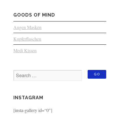
GOODS OF MIND
Augen Masken
Kupferflaschen
Medi Kissen
INSTAGRAM
[insta-gallery id=“0″]