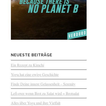
NEUESTE BEITRÄGE
Ein Rezept zu Kimchi
Yoga hat eine ewige Geschichte
Finde Deine innere Gelassenheit – Serenity
Left-over wenn Brot zu Salat wird = Brotsalat
Alles über Yoga und ihre Vielfalt