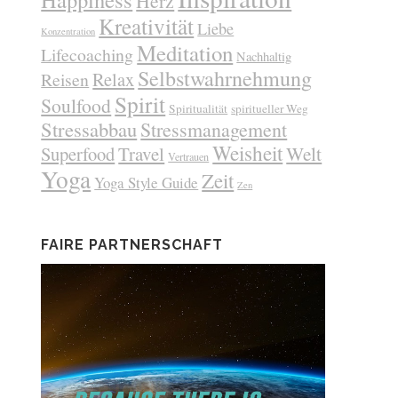
Herz
Kreativität
Liebe
Konzentration
Meditation
Lifecoaching
Nachhaltig
Selbstwahrnehmung
Relax
Reisen
Spirit
Soulfood
Spiritualität
spiritueller Weg
Stressabbau
Stressmanagement
Weisheit
Welt
Superfood
Travel
Vertrauen
Yoga
Zeit
Yoga Style Guide
Zen
FAIRE PARTNERSCHAFT