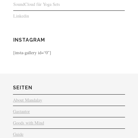
SoundCloud für Yoga Sets
Linkedin
INSTAGRAM
[insta-gallery id=“0″]
SEITEN
About Mandalay
Gastautor
Goods with Mind
Guide