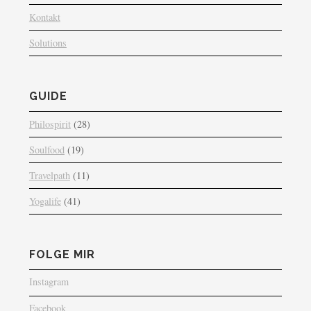
Kontakt
Solutions
GUIDE
Philospirit
(28)
Soulfood
(19)
Travelpath
(11)
Yogalife
(41)
FOLGE MIR
Instagram
Facebook