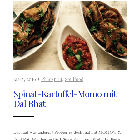
Mai 5, 2016 +
Philospirit
,
Soulfood
Spinat-Kartoffel-Momo mit
Dal Bhat
Lust auf was anderes? Probier es doch mal mit MOMO´s &
Dhal Bat. Wie Ferien für Körper, Geist und Seele. In dieser