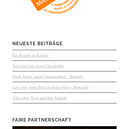
NEUESTE BEITRÄGE
Ein Rezept zu Kimchi
Yoga hat eine ewige Geschichte
Finde Deine innere Gelassenheit – Serenity
Left-over wenn Brot zu Salat wird = Brotsalat
Alles über Yoga und ihre Vielfalt
FAIRE PARTNERSCHAFT