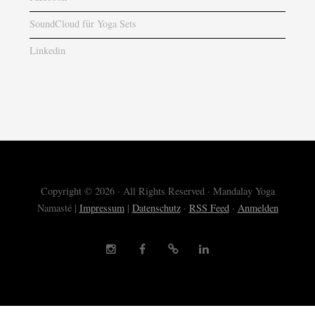
SoundCloud für Yoga Sets
Linkedin
Copyright © 2026 · All Rights Reserved · Mandalay Yoga
Namasté |
Impressum
|
Datenschutz
·
RSS Feed
·
Anmelden