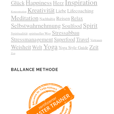
Inspiration
Happiness
Glück
Herz
Kreativität
Lifecoaching
Liebe
Konzentration
Meditation
Relax
Reisen
Nachhaltig
Spirit
Selbstwahrnehmung
Soulfood
Stressabbau
Spiritualität
spiritueller Weg
Stressmanagement
Superfood
Travel
Vertrauen
Yoga
Weisheit
Zeit
Welt
Yoga Style Guide
Zen
BALLANCE METHODE