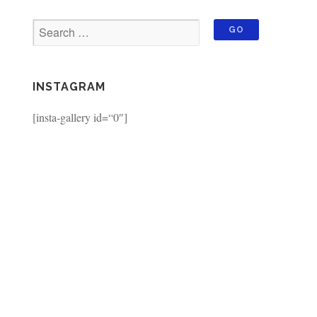
INSTAGRAM
[insta-gallery id=“0″]