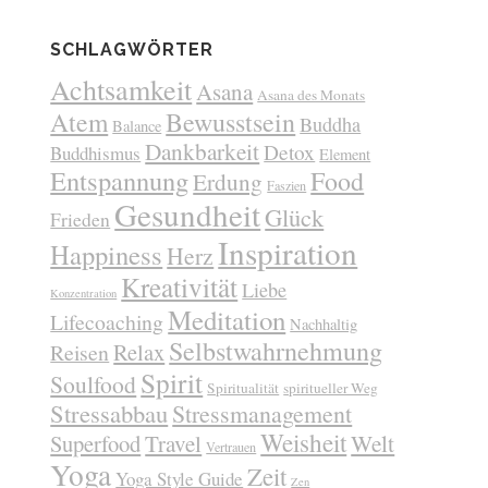
SCHLAGWÖRTER
Achtsamkeit
Asana
Asana des Monats
Atem
Bewusstsein
Buddha
Balance
Dankbarkeit
Detox
Buddhismus
Element
Entspannung
Food
Erdung
Faszien
Gesundheit
Glück
Frieden
Inspiration
Happiness
Herz
Kreativität
Liebe
Konzentration
Meditation
Lifecoaching
Nachhaltig
Selbstwahrnehmung
Relax
Reisen
Spirit
Soulfood
Spiritualität
spiritueller Weg
Stressabbau
Stressmanagement
Weisheit
Welt
Superfood
Travel
Vertrauen
Yoga
Zeit
Yoga Style Guide
Zen