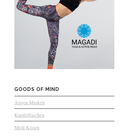
GOODS OF MIND
Augen Masken
Kupferflaschen
Medi Kissen