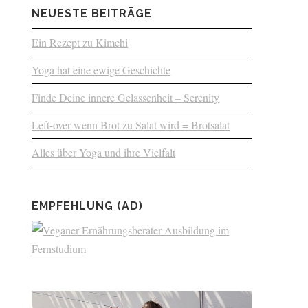
NEUESTE BEITRÄGE
Ein Rezept zu Kimchi
Yoga hat eine ewige Geschichte
Finde Deine innere Gelassenheit – Serenity
Left-over wenn Brot zu Salat wird = Brotsalat
Alles über Yoga und ihre Vielfalt
EMPFEHLUNG (AD)