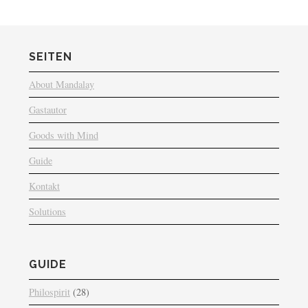
SEITEN
About Mandalay
Gastautor
Goods with Mind
Guide
Kontakt
Solutions
GUIDE
Philospirit
(28)