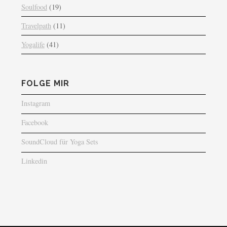
Soulfood
(19)
Travelpath
(11)
Yogalife
(41)
FOLGE MIR
Instagram
Facebook
SoundCloud für Yoga Sets
Linkedin