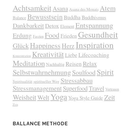
Achtsamkeit
Atem
Asana
Asana des Monats
Bewusstsein
Buddha
Buddhismus
Balance
Entspannung
Dankbarkeit
Detox
Element
Gesundheit
Food
Erdung
Frieden
Faszien
Inspiration
Happiness
Glück
Herz
Kreativität
Lifecoaching
Liebe
Konzentration
Meditation
Relax
Reisen
Nachhaltig
Spirit
Selbstwahrnehmung
Soulfood
Stressabbau
Spiritualität
spiritueller Weg
Stressmanagement
Superfood
Travel
Vertrauen
Yoga
Weisheit
Zeit
Welt
Yoga Style Guide
Zen
BALLANCE METHODE