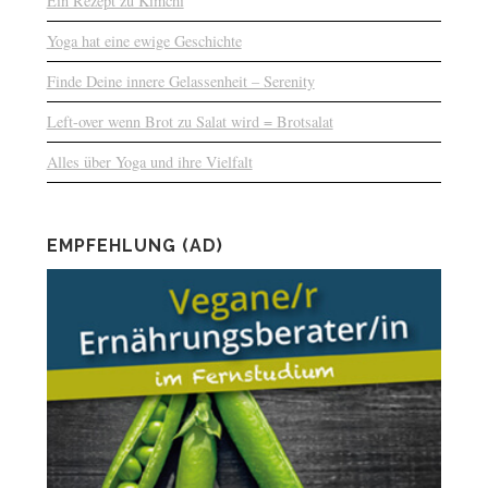
Ein Rezept zu Kimchi
Yoga hat eine ewige Geschichte
Finde Deine innere Gelassenheit – Serenity
Left-over wenn Brot zu Salat wird = Brotsalat
Alles über Yoga und ihre Vielfalt
EMPFEHLUNG (AD)