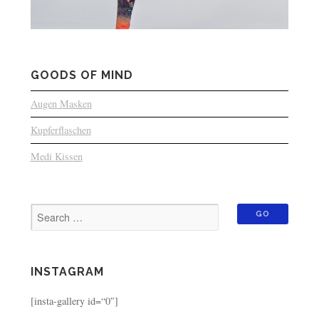
GOODS OF MIND
Augen Masken
Kupferflaschen
Medi Kissen
INSTAGRAM
[insta-gallery id=“0″]