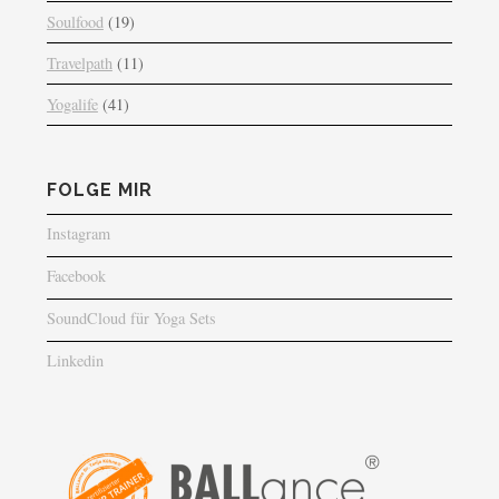
Soulfood
(19)
Travelpath
(11)
Yogalife
(41)
FOLGE MIR
Instagram
Facebook
SoundCloud für Yoga Sets
Linkedin