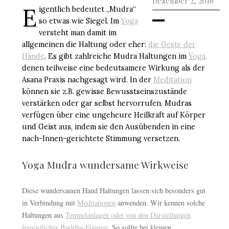
Dezember 2, 2016
E
igentlich bedeutet „Mudra“
so etwas wie Siegel. Im
Yoga
versteht man damit im
allgemeinen die Haltung oder eher:
die Geste der
Hände
. Es gibt zahlreiche Mudra Haltungen im
Yoga,
denen teilweise eine bedeutsamere Wirkung als der
Asana Praxis nachgesagt wird. In der
Meditation
können sie z.B. gewisse Bewusstseinszustände
verstärken oder gar selbst hervorrufen.
Mudras
verfügen über eine ungeheure Heilkraft auf Körper
und Geist aus, indem sie den Ausübenden in eine
nach-Innen-gerichtete Stimmung versetzen.
Yoga Mudra wundersame Wirkweise
Diese wundersamen Hand Haltungen lassen sich besonders gut
in Verbindung mit
Meditationen
anwenden. Wir kennen solche
Haltungen aus
Tempelanlagen oder von den Darstellungen
fernöstlicher Buddha-Figuren
. So sollte bei kleinen