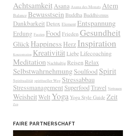
Achtsamkeit
Atem
Asana
Asana des Monats
Bewusstsein
Buddha
Buddhismus
Balance
Entspannung
Dankbarkeit
Detox
Element
Gesundheit
Food
Erdung
Frieden
Faszien
Inspiration
Happiness
Glück
Herz
Kreativität
Lifecoaching
Liebe
Konzentration
Meditation
Relax
Reisen
Nachhaltig
Spirit
Selbstwahrnehmung
Soulfood
Stressabbau
Spiritualität
spiritueller Weg
Stressmanagement
Superfood
Travel
Vertrauen
Yoga
Weisheit
Zeit
Welt
Yoga Style Guide
Zen
FAIRE PARTNERSCHAFT