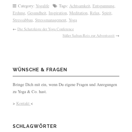
Category:
Yogalife
Tags:
Achtsamkeit
,
Entspannung
,
Erdung
,
Gesundheit
,
Inspiration
,
Meditation
,
Relax
,
Spirit
,
Stressabbau
,
Stressmanagement
,
Yoga
←
Die Schatzkiste der Yoga Conference
Süßer Safran-Reis zur Adventszeit
→
WÜNSCHE & FRAGEN
Bringe Dich mit ein, wenn Du eigene Fragen und Anregungen
zu Yoga & Co. hast.
>
Kontakt
<
SCHLAGWÖRTER