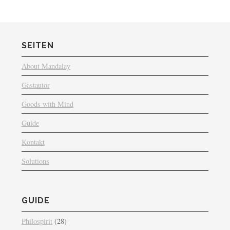
SEITEN
About Mandalay
Gastautor
Goods with Mind
Guide
Kontakt
Solutions
GUIDE
Philospirit
(28)