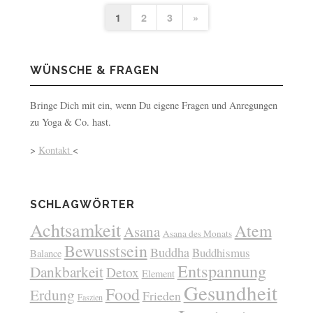
1
2
3
»
WÜNSCHE & FRAGEN
Bringe Dich mit ein, wenn Du eigene Fragen und Anregungen
zu Yoga & Co. hast.
>
Kontakt
<
SCHLAGWÖRTER
Achtsamkeit
Atem
Asana
Asana des Monats
Bewusstsein
Buddha
Buddhismus
Balance
Entspannung
Dankbarkeit
Detox
Element
Gesundheit
Food
Erdung
Frieden
Faszien