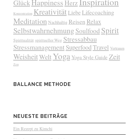
Inspiration
Happiness
Glück
Herz
Kreativität
Lifecoaching
Liebe
Konzentration
Meditation
Relax
Reisen
Nachhaltig
Spirit
Selbstwahrnehmung
Soulfood
Stressabbau
Spiritualität
spiritueller Weg
Stressmanagement
Superfood
Travel
Vertrauen
Yoga
Weisheit
Zeit
Welt
Yoga Style Guide
Zen
BALLANCE METHODE
NEUESTE BEITRÄGE
Ein Rezept zu Kimchi