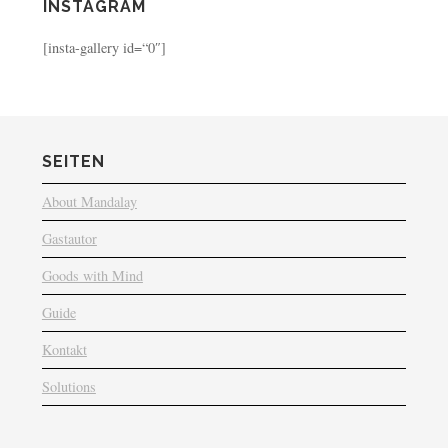
INSTAGRAM
[insta-gallery id=“0″]
SEITEN
About Mandalay
Gastautor
Goods with Mind
Guide
Kontakt
Solutions