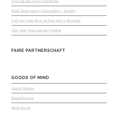
Yoga hat eine ewige Geschichte
Finde Deine innere Gelassenheit – Serenity
Left-over wenn Brot zu Salat wird = Brotsalat
Alles über Yoga und ihre Vielfalt
FAIRE PARTNERSCHAFT
GOODS OF MIND
Augen Masken
Kupferflaschen
Medi Kissen