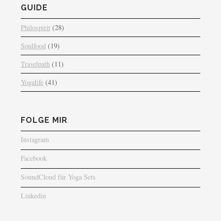
GUIDE
Philospirit
(28)
Soulfood
(19)
Travelpath
(11)
Yogalife
(41)
FOLGE MIR
Instagram
Facebook
SoundCloud für Yoga Sets
Linkedin