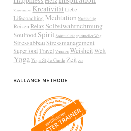
Herz
Kreativität
Liebe
Konzentration
Meditation
Lifecoaching
Nachhaltig
Selbstwahrnehmung
Relax
Reisen
Spirit
Soulfood
Spiritualität
spiritueller Weg
Stressabbau
Stressmanagement
Weisheit
Welt
Superfood
Travel
Vertrauen
Yoga
Zeit
Yoga Style Guide
Zen
BALLANCE METHODE