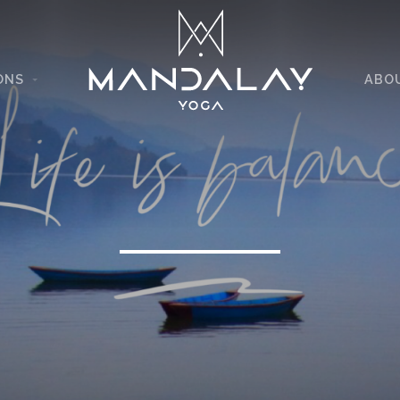
ONS
ABO