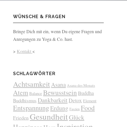
WÜNSCHE & FRAGEN
Bringe Dich mit ein, wenn Du eigene Fragen und
Anregungen zu Yoga & Co. hast.
>
Kontakt
<
SCHLAGWÖRTER
Achtsamkeit
Asana
Asana des Monats
Atem
Bewusstsein
Buddha
Balance
Dankbarkeit
Detox
Buddhismus
Element
Entspannung
Food
Erdung
Faszien
Gesundheit
Glück
Frieden
Inspiration
Happiness