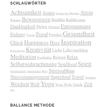
SCHLAGWÖRTER
Achtsamkeit
Atem
Asana
Asana des Monats
Bewusstsein
Buddha
Buddhismus
Balance
Entspannung
Dankbarkeit
Detox
Element
Gesundheit
Food
Erdung
Frieden
Faszien
Inspiration
Happiness
Glück
Herz
Kreativität
Lifecoaching
Liebe
Konzentration
Meditation
Relax
Reisen
Nachhaltig
Spirit
Selbstwahrnehmung
Soulfood
Stressabbau
Spiritualität
spiritueller Weg
Stressmanagement
Superfood
Travel
Vertrauen
Yoga
Weisheit
Zeit
Welt
Yoga Style Guide
Zen
BALLANCE METHODE