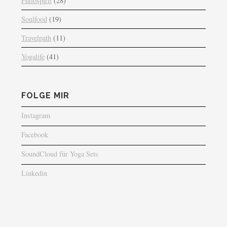
Philospirit
(28)
Soulfood
(19)
Travelpath
(11)
Yogalife
(41)
FOLGE MIR
Instagram
Facebook
SoundCloud für Yoga Sets
Linkedin