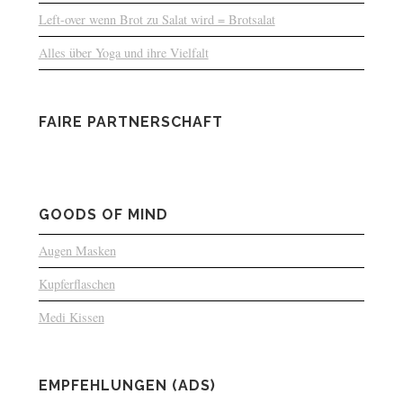
Left-over wenn Brot zu Salat wird = Brotsalat
Alles über Yoga und ihre Vielfalt
FAIRE PARTNERSCHAFT
GOODS OF MIND
Augen Masken
Kupferflaschen
Medi Kissen
EMPFEHLUNGEN (ADS)