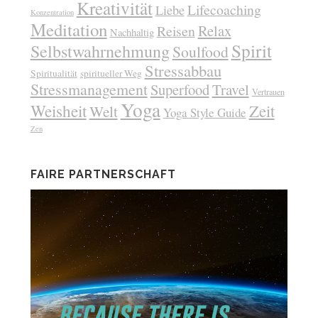
Kreativität
Lifecoaching
Liebe
Konzentration
Meditation
Relax
Reisen
Nachhaltig
Spirit
Selbstwahrnehmung
Soulfood
Stressabbau
Spiritualität
spiritueller Weg
Stressmanagement
Superfood
Travel
Vertrauen
Yoga
Weisheit
Zeit
Welt
Yoga Style Guide
Zen
FAIRE PARTNERSCHAFT