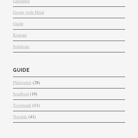
Gastautor
Goods with Mind
Guide
Kontakt
Solutions
GUIDE
Philospirit
(28)
Soulfood
(19)
Travelpath
(11)
Yogalife
(41)