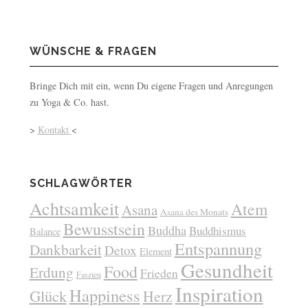
WÜNSCHE & FRAGEN
Bringe Dich mit ein, wenn Du eigene Fragen und Anregungen
zu Yoga & Co. hast.
>
Kontakt
<
SCHLAGWÖRTER
Achtsamkeit
Atem
Asana
Asana des Monats
Bewusstsein
Buddha
Buddhismus
Balance
Entspannung
Dankbarkeit
Detox
Element
Gesundheit
Food
Erdung
Frieden
Faszien
Inspiration
Happiness
Glück
Herz