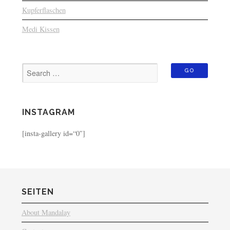
Kupferflaschen
Medi Kissen
INSTAGRAM
[insta-gallery id=“0″]
SEITEN
About Mandalay