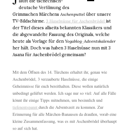
läuft die tschechisch-
deutsche Verfilmung des
Grimmschen Märchens
Aschenputtel
über unsere
TV-Bildschirme.
3 Haselnüsse für Aschenbrödel
ist
der Titel dieses allseits bekannten Klassikers und
die abgewandelte Fassung des Originals, welche
heute als Vorlage für den
Y
ogablog
–
Adventskalender
her hält. Doch was haben 3 Haselnüsse nun mit 3
Asana für Aschenbrödel gemeinsam?
Mit dem Öffnen des 14. Türchens erhaltet ihr, genau wie
Aschenbrödel, 3 verzauberte Haselnüsse, die einige
Geheimnisse für euch bereithalten. Diese wollen natürlich
unbedingt gelüftet werden. Ich sage nur so viel: Auf alle Fälle
könnt ihr einige Tipps mitnehmen, um besinnlich und
tiefenentspannt
durch die Adventszeit zu kommen. Zur
Erinnerung für alle Märchen-Banausen da draußen, vorab eine
kleine Zusammenfassung, was es mit Aschenbrödel überhaupt
so auf sich hat.