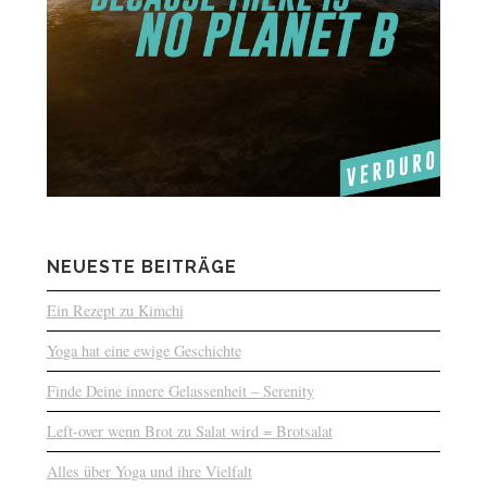
NEUESTE BEITRÄGE
Ein Rezept zu Kimchi
Yoga hat eine ewige Geschichte
Finde Deine innere Gelassenheit – Serenity
Left-over wenn Brot zu Salat wird = Brotsalat
Alles über Yoga und ihre Vielfalt