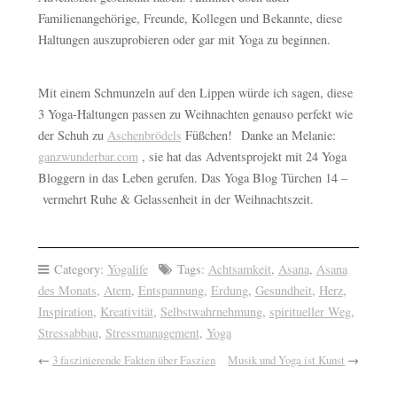
Familienangehörige, Freunde, Kollegen und Bekannte, diese
Haltungen auszuprobieren oder gar mit Yoga zu beginnen.
Mit einem Schmunzeln auf den Lippen würde ich sagen, diese
3 Yoga-Haltungen passen zu Weihnachten genauso perfekt wie
der Schuh zu
Aschenbrödels
Füßchen! Danke an Melanie:
ganzwunderbar.com
, sie hat das Adventsprojekt mit 24 Yoga
Bloggern in das Leben gerufen. Das Yoga Blog Türchen 14 –
vermehrt Ruhe & Gelassenheit in der Weihnachtszeit.
Category:
Yogalife
Tags:
Achtsamkeit
,
Asana
,
Asana
des Monats
,
Atem
,
Entspannung
,
Erdung
,
Gesundheit
,
Herz
,
Inspiration
,
Kreativität
,
Selbstwahrnehmung
,
spiritueller Weg
,
Stressabbau
,
Stressmanagement
,
Yoga
←
3 faszinierende Fakten über Faszien
Musik und Yoga ist Kunst
→