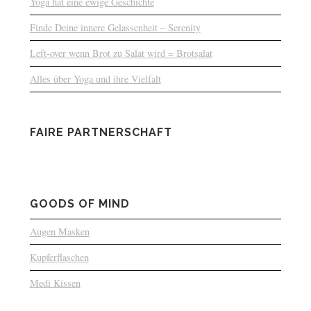
Yoga hat eine ewige Geschichte
Finde Deine innere Gelassenheit – Serenity
Left-over wenn Brot zu Salat wird = Brotsalat
Alles über Yoga und ihre Vielfalt
FAIRE PARTNERSCHAFT
GOODS OF MIND
Augen Masken
Kupferflaschen
Medi Kissen