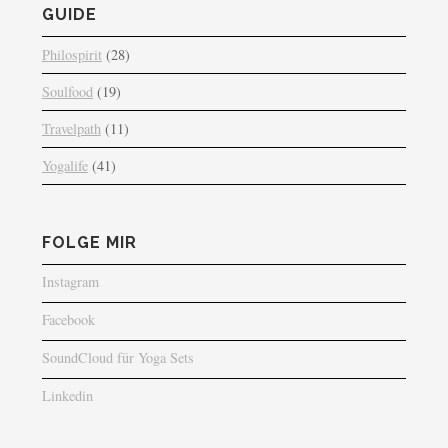
GUIDE
Philospirit
(28)
Soulfood
(19)
Travelpath
(11)
Yogalife
(41)
FOLGE MIR
Instagram
Facebook
SoundCloud für Yoga Sets
Linkedin