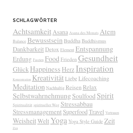
SCHLAGWÖRTER
Achtsamkeit
Atem
Asana
Asana des Monats
Bewusstsein
Buddha
Buddhismus
Balance
Entspannung
Dankbarkeit
Detox
Element
Gesundheit
Food
Erdung
Frieden
Faszien
Inspiration
Happiness
Glück
Herz
Kreativität
Lifecoaching
Liebe
Konzentration
Meditation
Relax
Reisen
Nachhaltig
Spirit
Selbstwahrnehmung
Soulfood
Stressabbau
Spiritualität
spiritueller Weg
Stressmanagement
Superfood
Travel
Vertrauen
Yoga
Weisheit
Zeit
Welt
Yoga Style Guide
Zen