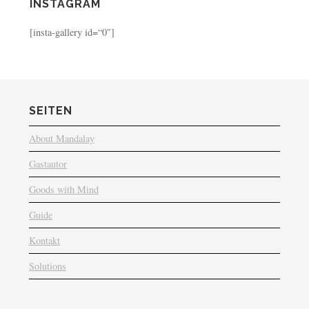
INSTAGRAM
[insta-gallery id=“0″]
SEITEN
About Mandalay
Gastautor
Goods with Mind
Guide
Kontakt
Solutions