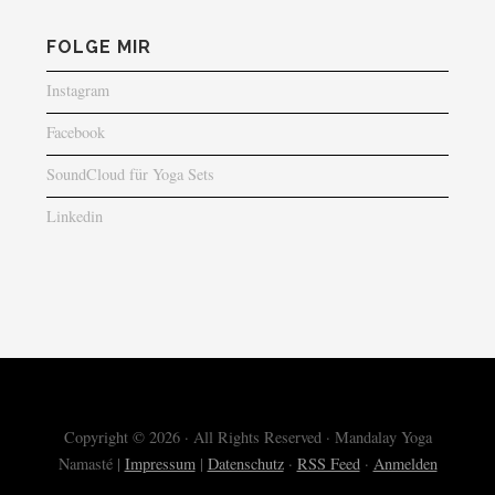
FOLGE MIR
Instagram
Facebook
SoundCloud für Yoga Sets
Linkedin
Copyright © 2026 · All Rights Reserved · Mandalay Yoga
Namasté |
Impressum
|
Datenschutz
·
RSS Feed
·
Anmelden