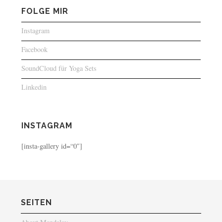
FOLGE MIR
Instagram
Facebook
SoundCloud für Yoga Sets
Linkedin
INSTAGRAM
[insta-gallery id=“0″]
SEITEN