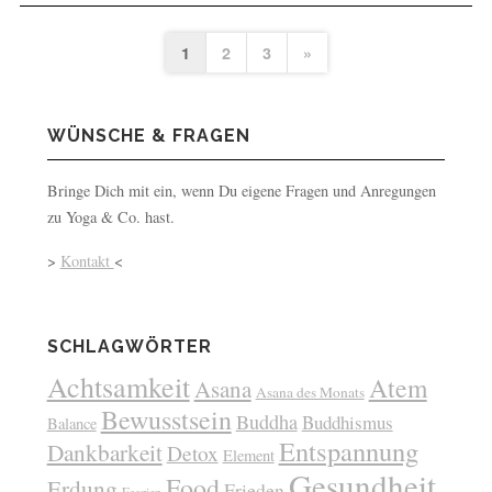
1
2
3
»
WÜNSCHE & FRAGEN
Bringe Dich mit ein, wenn Du eigene Fragen und Anregungen
zu Yoga & Co. hast.
>
Kontakt
<
SCHLAGWÖRTER
Achtsamkeit
Atem
Asana
Asana des Monats
Bewusstsein
Buddha
Buddhismus
Balance
Entspannung
Dankbarkeit
Detox
Element
Gesundheit
Food
Erdung
Frieden