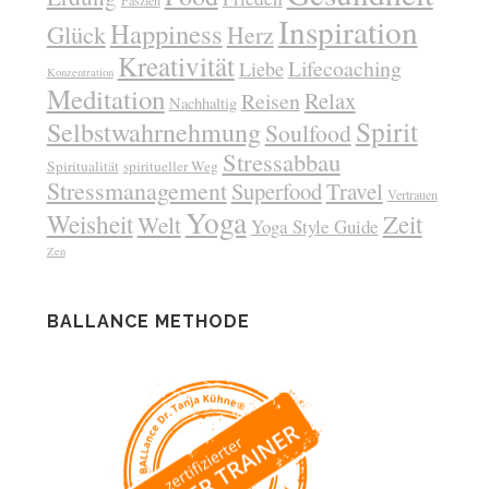
Faszien
Inspiration
Happiness
Glück
Herz
Kreativität
Lifecoaching
Liebe
Konzentration
Meditation
Relax
Reisen
Nachhaltig
Spirit
Selbstwahrnehmung
Soulfood
Stressabbau
Spiritualität
spiritueller Weg
Stressmanagement
Superfood
Travel
Vertrauen
Yoga
Weisheit
Zeit
Welt
Yoga Style Guide
Zen
BALLANCE METHODE