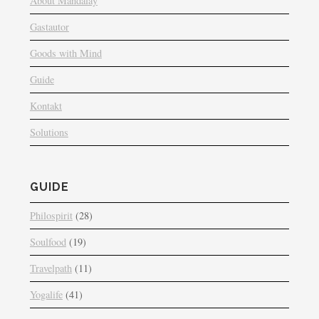
About Mandalay
Gastautor
Goods with Mind
Guide
Kontakt
Solutions
GUIDE
Philospirit
(28)
Soulfood
(19)
Travelpath
(11)
Yogalife
(41)