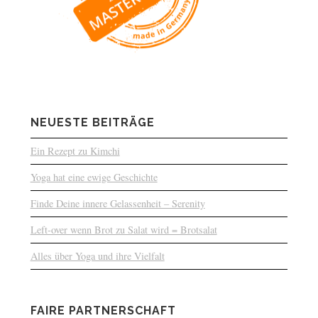
NEUESTE BEITRÄGE
Ein Rezept zu Kimchi
Yoga hat eine ewige Geschichte
Finde Deine innere Gelassenheit – Serenity
Left-over wenn Brot zu Salat wird = Brotsalat
Alles über Yoga und ihre Vielfalt
FAIRE PARTNERSCHAFT