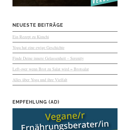
NEUESTE BEITRÄGE
Ein Rezept zu Kimchi
Yoga hat eine ewige Geschichte
Finde Deine innere Gelassenheit – Serenity
Left-over wenn Brot zu Salat wird = Brotsalat
Alles über Yoga und ihre Vielfalt
EMPFEHLUNG (AD)