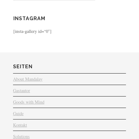
INSTAGRAM
[insta-gallery id=“0″]
SEITEN
About Mandalay
Gastautor
Goods with Mind
Guide
Kontakt
Solutions