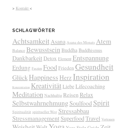
>
Kontakt
<
SCHLAGWÖRTER
Achtsamkeit
Atem
Asana
Asana des Monats
Bewusstsein
Buddha
Buddhismus
Balance
Entspannung
Dankbarkeit
Detox
Element
Gesundheit
Food
Erdung
Frieden
Faszien
Inspiration
Happiness
Glück
Herz
Kreativität
Lifecoaching
Liebe
Konzentration
Meditation
Relax
Reisen
Nachhaltig
Spirit
Selbstwahrnehmung
Soulfood
Stressabbau
Spiritualität
spiritueller Weg
Stressmanagement
Superfood
Travel
Vertrauen
Yoga
Weisheit
Zeit
Welt
Yoga Style Guide