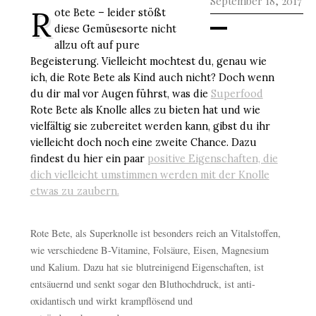
September 18, 2017
R
ote Bete – leider stößt
diese Gemüsesorte nicht
allzu oft auf pure
Begeisterung. Vielleicht mochtest du, genau wie
ich, die Rote Bete als Kind auch nicht? Doch wenn
du dir mal vor Augen führst, was die
Superfood
Rote Bete als Knolle alles zu bieten hat und wie
vielfältig sie zubereitet werden kann, gibst du ihr
vielleicht doch noch eine zweite Chance. Dazu
findest du hier ein paar
positive Eigenschaften, die
dich vielleicht umstimmen werden mit der Knolle
etwas zu zaubern.
Rote Bete, als Superknolle ist besonders reich an Vitalstoffen,
wie verschiedene B-Vitamine, Folsäure, Eisen, Magnesium
und Kalium. Dazu hat sie blutreinigend Eigenschaften, ist
entsäuernd und senkt sogar den Bluthochdruck, ist anti-
oxidantisch und wirkt krampflösend und