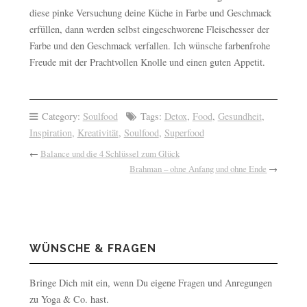
diese pinke Versuchung deine Küche in Farbe und Geschmack
erfüllen, dann werden selbst eingeschworene Fleischesser der
Farbe und den Geschmack verfallen. Ich wünsche farbenfrohe
Freude mit der Prachtvollen Knolle und einen guten Appetit.
Category:
Soulfood
Tags:
Detox
,
Food
,
Gesundheit
,
Inspiration
,
Kreativität
,
Soulfood
,
Superfood
←
Balance und die 4 Schlüssel zum Glück
Brahman – ohne Anfang und ohne Ende
→
WÜNSCHE & FRAGEN
Bringe Dich mit ein, wenn Du eigene Fragen und Anregungen
zu Yoga & Co. hast.