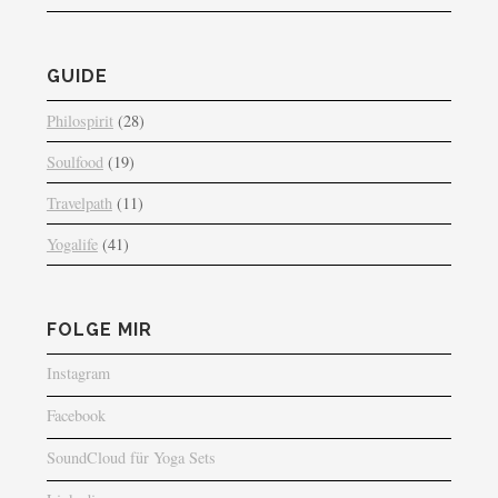
GUIDE
Philospirit
(28)
Soulfood
(19)
Travelpath
(11)
Yogalife
(41)
FOLGE MIR
Instagram
Facebook
SoundCloud für Yoga Sets