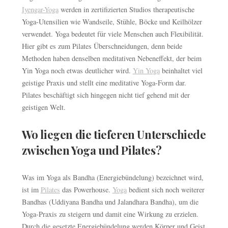
Iyengar-Yoga
werden in zertifizierten Studios therapeutische
Yoga-Utensilien wie Wandseile, Stühle, Böcke und Keilhölzer
verwendet. Yoga bedeutet für viele Menschen auch Flexibilität.
Hier gibt es zum Pilates Überschneidungen, denn beide
Methoden haben denselben meditativen Nebeneffekt, der beim
Yin Yoga noch etwas deutlicher wird.
Yin Yoga
beinhaltet viel
geistige Praxis und stellt eine meditative Yoga-Form dar.
Pilates beschäftigt sich hingegen nicht tief gehend mit der
geistigen Welt.
Wo liegen die tieferen Unterschiede
zwischen Yoga und Pilates?
Was im Yoga als Bandha (Energiebündelung) bezeichnet wird,
ist im
Pilates
das Powerhouse.
Yoga
bedient sich noch weiterer
Bandhas (Uddiyana Bandha und Jalandhara Bandha), um die
Yoga-Praxis zu steigern und damit eine Wirkung zu erzielen.
Durch die gesetzte Energiebündelung werden Körper und Geist