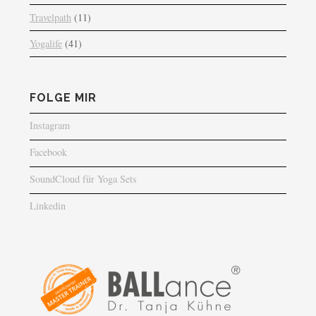
Travelpath
(11)
Yogalife
(41)
FOLGE MIR
Instagram
Facebook
SoundCloud für Yoga Sets
Linkedin