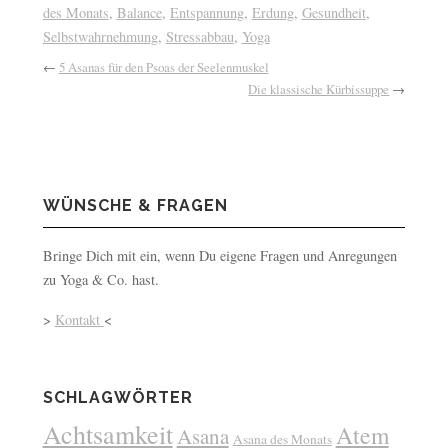
des Monats
,
Balance
,
Entspannung
,
Erdung
,
Gesundheit
,
Selbstwahrnehmung
,
Stressabbau
,
Yoga
←
5 Asanas für den Psoas der Seelenmuskel
Die klassische Kürbissuppe
→
WÜNSCHE & FRAGEN
Bringe Dich mit ein, wenn Du eigene Fragen und Anregungen
zu Yoga & Co. hast.
>
Kontakt
<
SCHLAGWÖRTER
Achtsamkeit
Atem
Asana
Asana des Monats