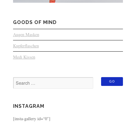
GOODS OF MIND
Augen Masken
Kupferflaschen
Medi Kissen
INSTAGRAM
[insta-gallery id=“0″]