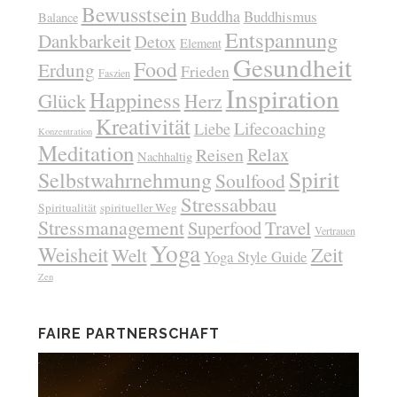
Bewusstsein
Buddha
Buddhismus
Balance
Entspannung
Dankbarkeit
Detox
Element
Gesundheit
Food
Erdung
Frieden
Faszien
Inspiration
Happiness
Glück
Herz
Kreativität
Lifecoaching
Liebe
Konzentration
Meditation
Relax
Reisen
Nachhaltig
Spirit
Selbstwahrnehmung
Soulfood
Stressabbau
Spiritualität
spiritueller Weg
Stressmanagement
Superfood
Travel
Vertrauen
Yoga
Weisheit
Zeit
Welt
Yoga Style Guide
Zen
FAIRE PARTNERSCHAFT