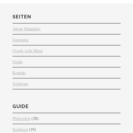
SEITEN
About Mandalay
Gastautor
Goods with Mind
Guide
Kontakt
Solutions
GUIDE
Philospirit
(28)
Soulfood
(19)