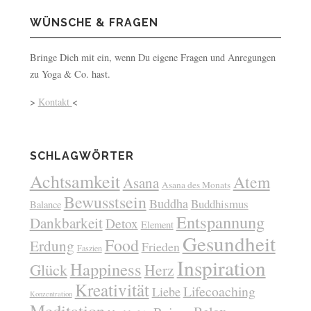
WÜNSCHE & FRAGEN
Bringe Dich mit ein, wenn Du eigene Fragen und Anregungen
zu Yoga & Co. hast.
>
Kontakt
<
SCHLAGWÖRTER
Achtsamkeit
Atem
Asana
Asana des Monats
Bewusstsein
Buddha
Buddhismus
Balance
Entspannung
Dankbarkeit
Detox
Element
Gesundheit
Food
Erdung
Frieden
Faszien
Inspiration
Happiness
Glück
Herz
Kreativität
Lifecoaching
Liebe
Konzentration
Meditation