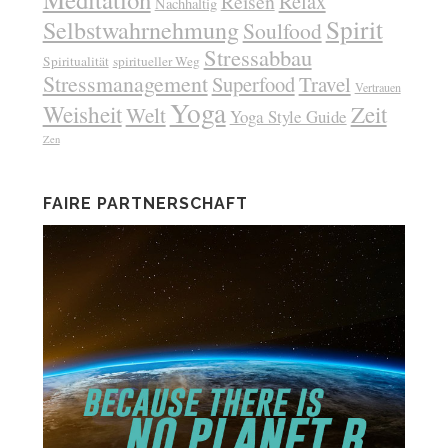
Relax
Reisen
Nachhaltig
Spirit
Selbstwahrnehmung
Soulfood
Stressabbau
Spiritualität
spiritueller Weg
Stressmanagement
Superfood
Travel
Vertrauen
Yoga
Weisheit
Zeit
Welt
Yoga Style Guide
Zen
FAIRE PARTNERSCHAFT