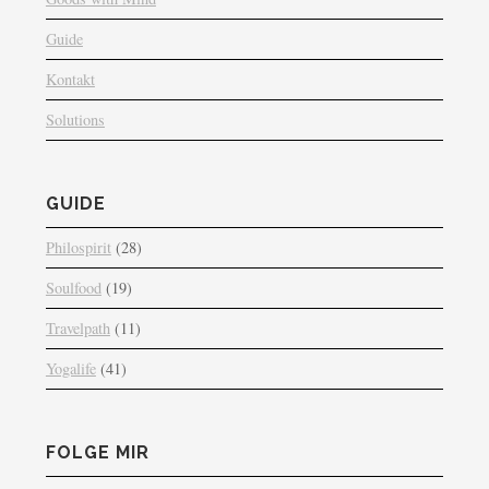
Guide
Kontakt
Solutions
GUIDE
Philospirit
(28)
Soulfood
(19)
Travelpath
(11)
Yogalife
(41)
FOLGE MIR