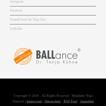
Instagram
Facebook
SoundCloud für Yoga Sets
Linkedin
Copyright © 2026 · All Rights Reserved · Mandalay Yoga
Namasté |
Impressum
|
Datenschutz
·
RSS Feed
·
Anmelden