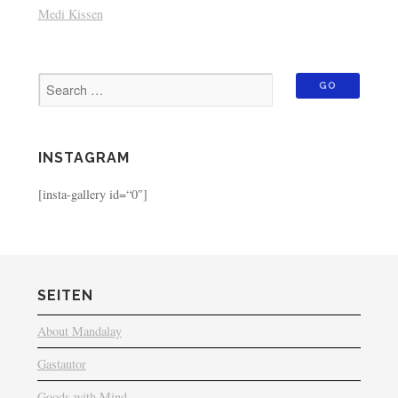
Medi Kissen
INSTAGRAM
[insta-gallery id=“0″]
SEITEN
About Mandalay
Gastautor
Goods with Mind