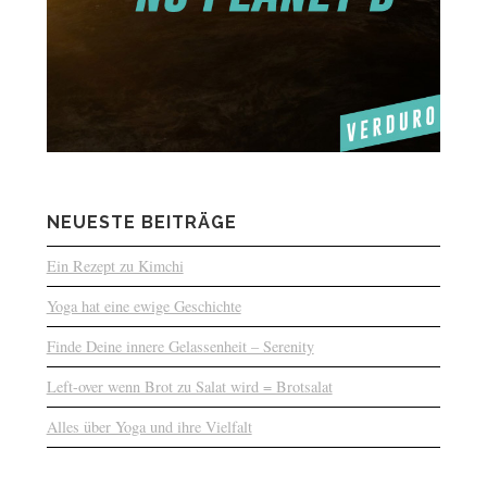
NEUESTE BEITRÄGE
Ein Rezept zu Kimchi
Yoga hat eine ewige Geschichte
Finde Deine innere Gelassenheit – Serenity
Left-over wenn Brot zu Salat wird = Brotsalat
Alles über Yoga und ihre Vielfalt