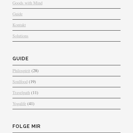
Goods with Mind
Guide
Kontakt
Solutions
GUIDE
Philospirit
(28)
Soulfood
(19)
Travelpath
(11)
Yogalife
(41)
FOLGE MIR