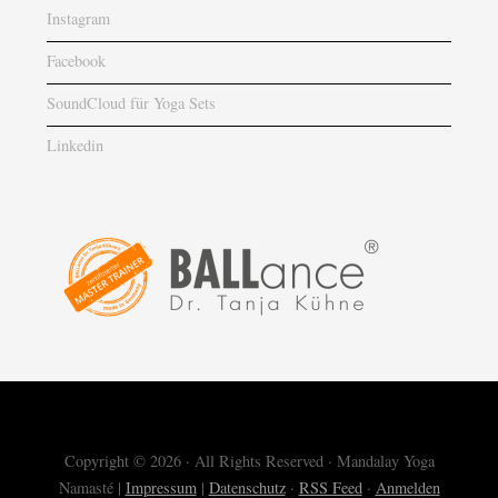
Instagram
Facebook
SoundCloud für Yoga Sets
Linkedin
Copyright © 2026 · All Rights Reserved · Mandalay Yoga
Namasté |
Impressum
|
Datenschutz
·
RSS Feed
·
Anmelden