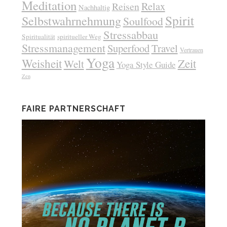
Meditation
Relax
Reisen
Nachhaltig
Spirit
Selbstwahrnehmung
Soulfood
Stressabbau
Spiritualität
spiritueller Weg
Stressmanagement
Superfood
Travel
Vertrauen
Yoga
Weisheit
Zeit
Welt
Yoga Style Guide
Zen
FAIRE PARTNERSCHAFT