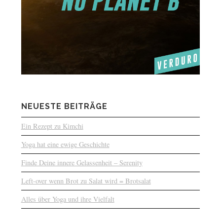
NEUESTE BEITRÄGE
Ein Rezept zu Kimchi
Yoga hat eine ewige Geschichte
Finde Deine innere Gelassenheit – Serenity
Left-over wenn Brot zu Salat wird = Brotsalat
Alles über Yoga und ihre Vielfalt