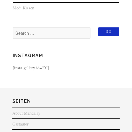
Medi Kissen
INSTAGRAM
[insta-gallery id=“0″]
SEITEN
About Mandalay
Gastautor