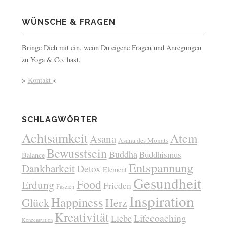
WÜNSCHE & FRAGEN
Bringe Dich mit ein, wenn Du eigene Fragen und Anregungen
zu Yoga & Co. hast.
>
Kontakt
<
SCHLAGWÖRTER
Achtsamkeit
Atem
Asana
Asana des Monats
Bewusstsein
Buddha
Buddhismus
Balance
Entspannung
Dankbarkeit
Detox
Element
Gesundheit
Food
Erdung
Frieden
Faszien
Inspiration
Happiness
Glück
Herz
Kreativität
Lifecoaching
Liebe
Konzentration