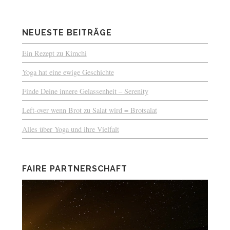
NEUESTE BEITRÄGE
Ein Rezept zu Kimchi
Yoga hat eine ewige Geschichte
Finde Deine innere Gelassenheit – Serenity
Left-over wenn Brot zu Salat wird = Brotsalat
Alles über Yoga und ihre Vielfalt
FAIRE PARTNERSCHAFT