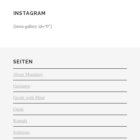
INSTAGRAM
[insta-gallery id=“0″]
SEITEN
About Mandalay
Gastautor
Goods with Mind
Guide
Kontakt
Solutions