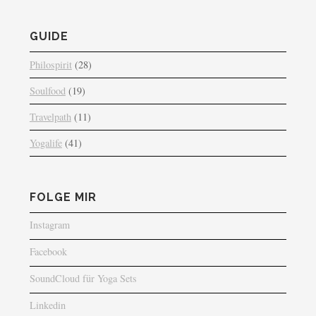
GUIDE
Philospirit
(28)
Soulfood
(19)
Travelpath
(11)
Yogalife
(41)
FOLGE MIR
Instagram
Facebook
SoundCloud für Yoga Sets
Linkedin