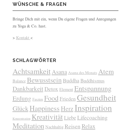
WÜNSCHE & FRAGEN
Bringe Dich mit ein, wenn Du eigene Fragen und Anregungen
zu Yoga & Co. hast.
>
Kontakt
<
SCHLAGWÖRTER
Achtsamkeit
Atem
Asana
Asana des Monats
Bewusstsein
Buddha
Buddhismus
Balance
Entspannung
Dankbarkeit
Detox
Element
Gesundheit
Food
Erdung
Frieden
Faszien
Inspiration
Happiness
Glück
Herz
Kreativität
Lifecoaching
Liebe
Konzentration
Meditation
Relax
Reisen
Nachhaltig