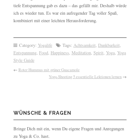
tiefe Entspannung gab es dazu – das gefällt mir. Deshalb würde
ich es wieder tun. Es war ein aufregender Tag voller Spaß,
kombiniert mit einer leichten Herausforderung.
Category:
Yogalife
Tags:
Achtsamkeit
,
Dankbarkeit
,
Entspannung
,
Food
,
Happiness
,
Meditation
,
Spirit
,
Yoga
,
Yoga
Style Guide
←
Roter Hummus mit grüner Guacamole
Yoga-Shooting 5 essentielle Lektionen lernen
→
WÜNSCHE & FRAGEN
Bringe Dich mit ein, wenn Du eigene Fragen und Anregungen
zu Yoga & Co. hast.