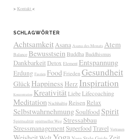
>
Kontakt
<
SCHLAGWÖRTER
Achtsamkeit
Atem
Asana
Asana des Monats
Bewusstsein
Buddha
Buddhismus
Balance
Entspannung
Dankbarkeit
Detox
Element
Gesundheit
Food
Erdung
Frieden
Faszien
Inspiration
Happiness
Glück
Herz
Kreativität
Lifecoaching
Liebe
Konzentration
Meditation
Relax
Reisen
Nachhaltig
Spirit
Selbstwahrnehmung
Soulfood
Stressabbau
Spiritualität
spiritueller Weg
Stressmanagement
Superfood
Travel
Vertrauen
Yoga
Weisheit
Zeit
Welt
Yoga Style Guide