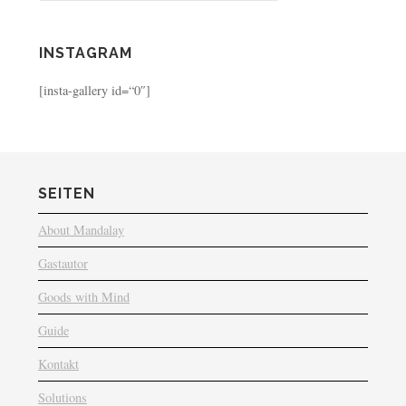
INSTAGRAM
[insta-gallery id=“0″]
SEITEN
About Mandalay
Gastautor
Goods with Mind
Guide
Kontakt
Solutions