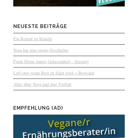
NEUESTE BEITRÄGE
Ein Rezept zu Kimchi
Yoga hat eine ewige Geschichte
Finde Deine innere Gelassenheit – Serenity
Left-over wenn Brot zu Salat wird = Brotsalat
Alles über Yoga und ihre Vielfalt
EMPFEHLUNG (AD)