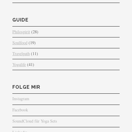
GUIDE
Philospirit
(28)
Soulfood
(19)
Travelpath
(11)
Yogalife
(41)
FOLGE MIR
Instagram
Facebook
SoundCloud für Yoga Sets