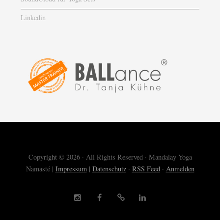
Linkedin
Copyright © 2026 · All Rights Reserved · Mandalay Yoga
Namasté |
Impressum
|
Datenschutz
·
RSS Feed
·
Anmelden