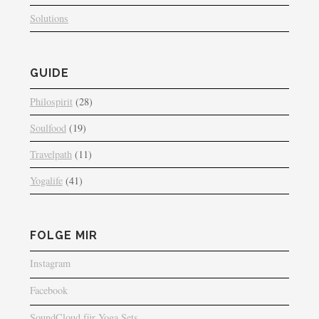
Solutions
GUIDE
Philospirit
(28)
Soulfood
(19)
Travelpath
(11)
Yogalife
(41)
FOLGE MIR
Instagram
Facebook
SoundCloud für Yoga Sets