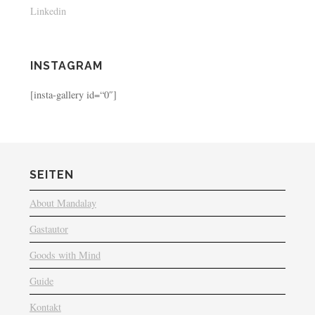
Linkedin
INSTAGRAM
[insta-gallery id=“0″]
SEITEN
About Mandalay
Gastautor
Goods with Mind
Guide
Kontakt