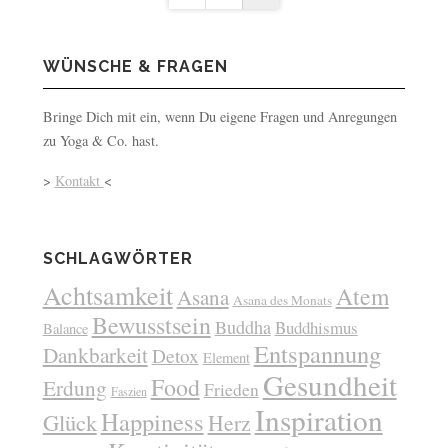
WÜNSCHE & FRAGEN
Bringe Dich mit ein, wenn Du eigene Fragen und Anregungen
zu Yoga & Co. hast.
>
Kontakt
<
SCHLAGWÖRTER
Achtsamkeit
Atem
Asana
Asana des Monats
Bewusstsein
Buddha
Buddhismus
Balance
Entspannung
Dankbarkeit
Detox
Element
Gesundheit
Food
Erdung
Frieden
Faszien
Inspiration
Happiness
Glück
Herz