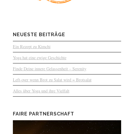
NEUESTE BEITRÄGE
Ein Rezept zu Kimchi
Yoga hat eine ewige Geschichte
Finde Deine innere Gelassenheit – Serenity
Left-over wenn Brot zu Salat wird = Brotsalat
Alles über Yoga und ihre Vielfalt
FAIRE PARTNERSCHAFT