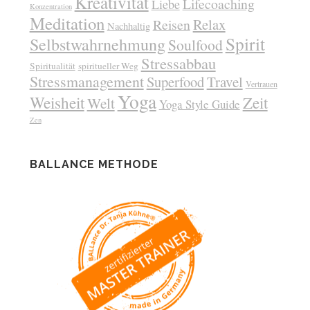
Kreativität
Lifecoaching
Liebe
Konzentration
Meditation
Relax
Reisen
Nachhaltig
Spirit
Selbstwahrnehmung
Soulfood
Stressabbau
Spiritualität
spiritueller Weg
Stressmanagement
Superfood
Travel
Vertrauen
Yoga
Weisheit
Zeit
Welt
Yoga Style Guide
Zen
BALLANCE METHODE